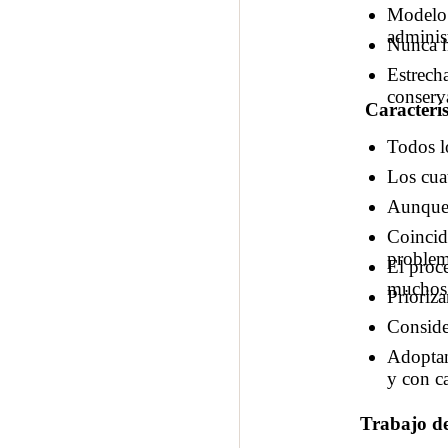
Modelo 
adminis
Nunca h
Estrech
conserva
Caracterí
Todos lo
Los cua
Aunque l
Coincid
problem
El proc
muchos 
Prioriza
Consider
Adoptan
y con c
Trabajo d