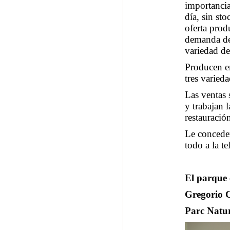
importancia
día, sin st
oferta prod
demanda del
variedad d
Producen en
tres varied
Las ventas 
y trabajan l
restauració
Le conceden
todo a la te
El parque 
Gregorio C
Parc Natur