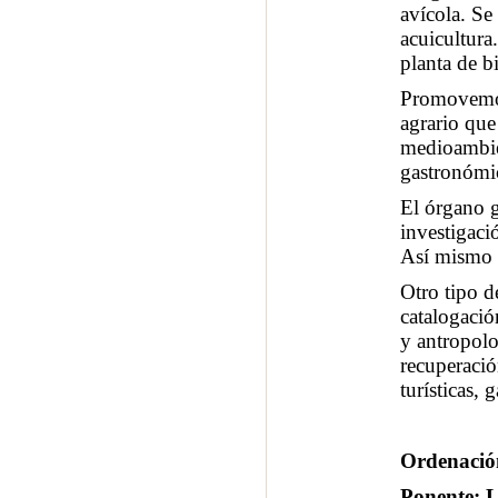
avícola. Se
acuicultura
planta de b
Promovemos 
agrario que
medioambie
gastronómic
El órgano g
investigaci
Así mismo i
Otro tipo d
catalogació
y antropolo
recuperació
turísticas,
Ordenación
Ponente: L