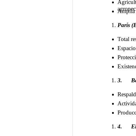
Agricul
agropecu
Amplia 
París (
Total re
Espacio
Protecci
Existenc
3.
B
Respald
Activid
Producc
4.
E