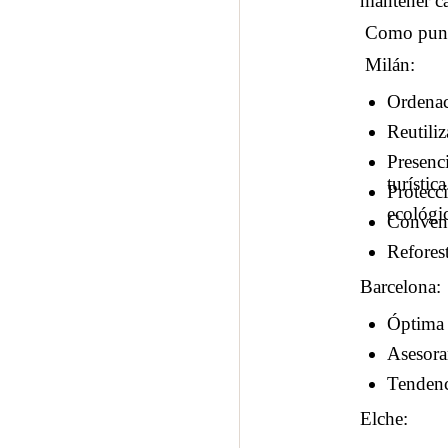
mantener c
Como punto
Milán:
Ordenaci
Reutiliz
Presenc
turística
Protecci
ecológi
Conveni
Refores
Barcelona:
Óptima 
Asesora
Tendenc
Elche: