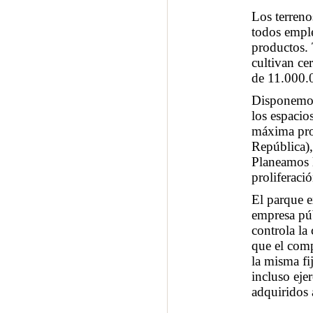
Los terreno
todos emple
productos. 
cultivan ce
de 11.000.0
Disponemos 
los espacio
máxima prot
República),
Planeamos l
proliferaci
El parque e
empresa pú
controla la
que el comp
la misma fi
incluso eje
adquiridos 