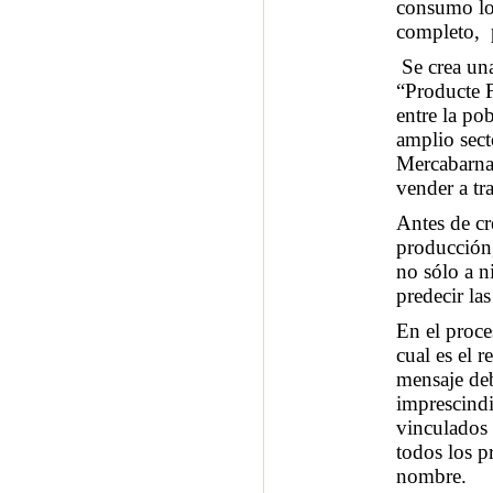
consumo loc
completo, p
Se crea una
“Producte F
entre la po
amplio sect
Mercabarna 
vender a tr
Antes de cr
producción,
no sólo a n
predecir las
En el proce
cual es el 
mensaje deb
imprescindi
vinculados 
todos los 
nombre.