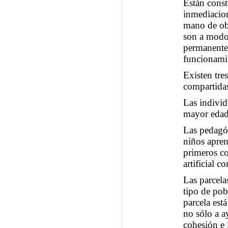
Están const
inmediacion
mano de obr
son a modo 
permanentem
funcionamie
Existen tre
compartida
Las individ
mayor edad 
Las pedagóg
niños apren
primeros co
artificial c
Las parcela
tipo de pob
parcela est
no sólo a a
cohesión e 