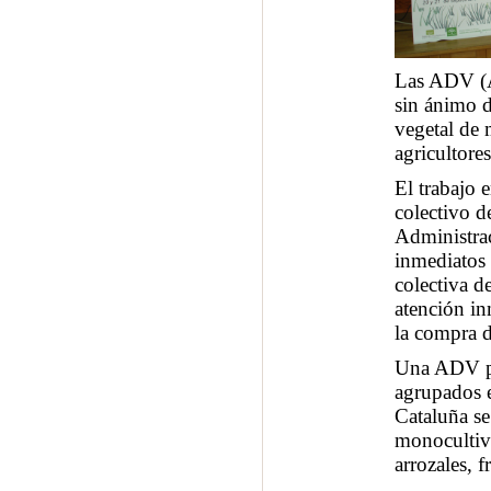
Las ADV (A
sin ánimo d
vegetal de
agricultores
El trabajo 
colectivo d
Administrac
inmediatos 
colectiva d
atención in
la compra d
Una ADV pue
agrupados e
Cataluña se
monocultiv
arrozales, f