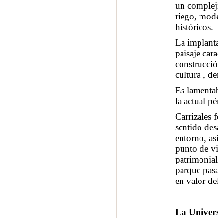
un complejí
riego, mod
históricos.
La implanta
paisaje car
construcció
cultura , de
Es lamentabl
la actual p
Carrizales 
sentido des
entorno, as
punto de vi
patrimoniale
parque pasa
en valor del
La Univers