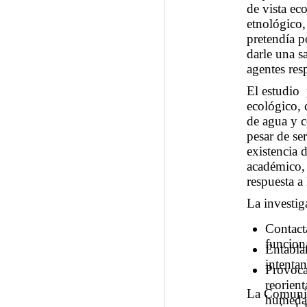
de vista ec
etnológico,
pretendía p
darle una s
agentes res
El estudio 
ecológico, 
de agua y c
pesar de se
existencia 
académico, 
respuesta a
La investig
Contacta
funcion
Entabla
intentan
Provoca
reorient
La Comunida
humeda