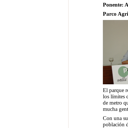
Ponente: A
Parco Agr
El parque r
los límites
de metro q
mucha gente
Con una su
población d