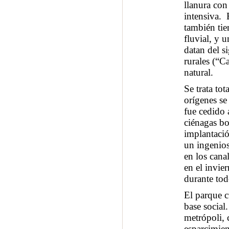
llanura con
intensiva. 
también tie
fluvial, y 
datan del s
rurales (“C
natural.
Se trata to
orígenes se
fue cedido 
ciénagas bos
implantació
un ingenios
en los canal
en el invie
durante tod
El parque c
base social
metrópoli,
esparcimien