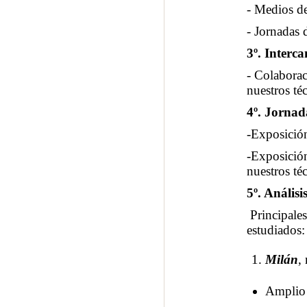
- Medios de
- Jornadas 
3º. Interc
- Colaborac
nuestros té
4º. Jornad
-Exposición
-Exposición
nuestros té
5º. Análisi
Principales
estudiados:
Milán
,
Amplio 