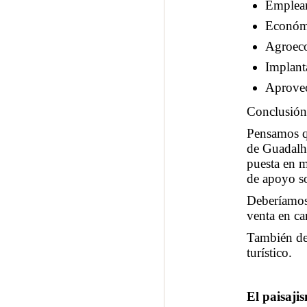
Emplea
Económi
Agroecos
Implant
Aprovec
Conclusión
Pensamos qu
de Guadalho
puesta en m
de apoyo so
Deberíamos 
venta en ca
También deb
turístico.
El paisaji