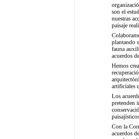
organizació
son el estu
nuestras ac
paisaje rea
Colaboramo
plantando s
fauna auxil
acuerdos de
Hemos cread
recuperació
arquitectó
artificiale
Los acuerdo
pretenden im
conservació
paisajístico
Con la Com
acuerdos de