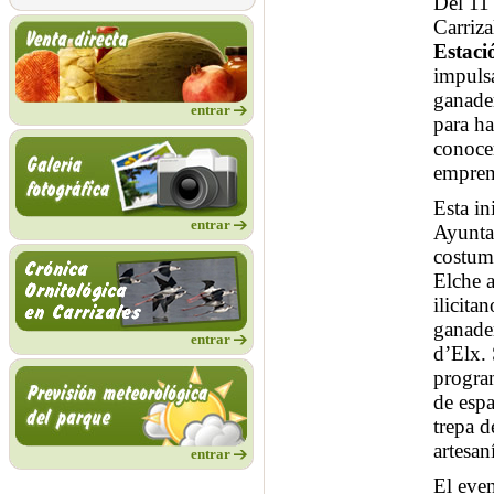
Del 11
Carriza
Estaci
impulsa
ganader
entrar
para ha
conoce
empren
Esta in
entrar
Ayuntam
costumb
Elche a
ilicita
ganader
entrar
d’Elx. 
program
de espa
trepa d
artesaní
entrar
El eve