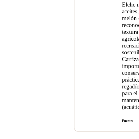
Elche n
aceites
melón d
reconoc
textura
agrícol
recreac
sosteni
Carriza
importa
conserv
práctic
regadío
para el
manteni
(acuáti
Fuente: