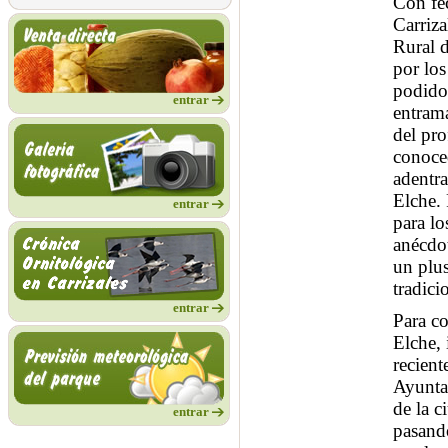
Con fe
Carriza
Rural 
por los
podido 
entrar
entrama
del pro
conoced
adentr
Elche. 
entrar
para lo
anécdot
un plus
tradici
entrar
Para co
Elche, 
recient
Ayuntam
de la c
entrar
pasand