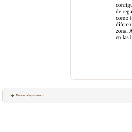
config
de rega
como lo
diferen
zona. 
en las 
Desarrollado por Anelis