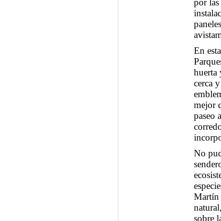
por las
instala
paneles
avistam
En esta
Parques
huerta 
cerca y
emblemá
mejor 
paseo a
corredo
incorp
No pud
sendero
ecosist
especie
Martín 
natural
sobre l