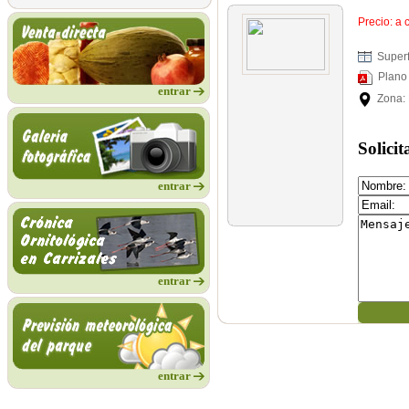
Precio: a 
Superfi
Plano
entrar
Zona: 
Solici
entrar
entrar
entrar