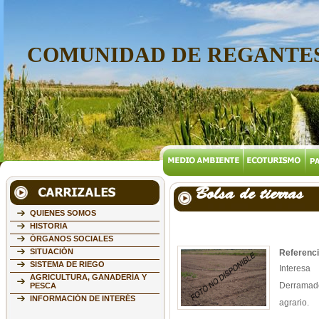
COMUNIDAD DE REGANTES
Bolsa de tierras
QUIENES SOMOS
HISTORIA
ÓRGANOS SOCIALES
SITUACIÓN
Referenci
SISTEMA DE RIEGO
Interesa
AGRICULTURA, GANADERÍA Y
Derramad
PESCA
INFORMACIÓN DE INTERÉS
agrario.